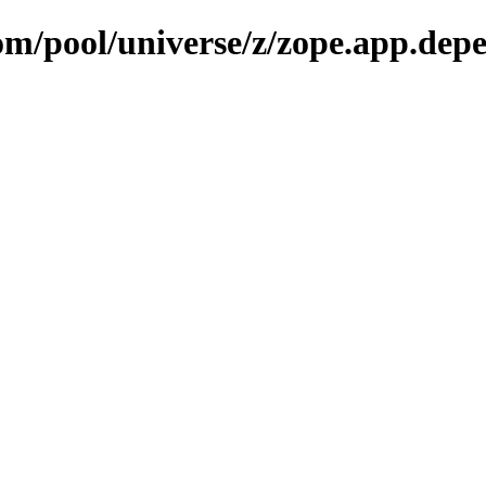
com/pool/universe/z/zope.app.dep