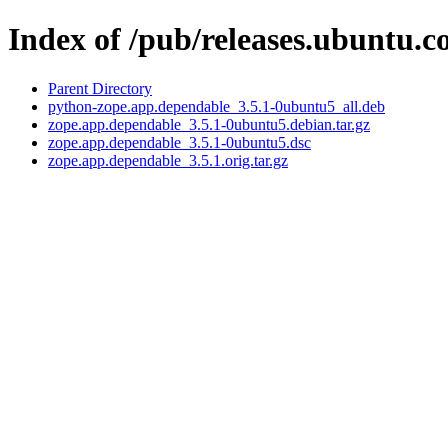
Index of /pub/releases.ubuntu.
Parent Directory
python-zope.app.dependable_3.5.1-0ubuntu5_all.deb
zope.app.dependable_3.5.1-0ubuntu5.debian.tar.gz
zope.app.dependable_3.5.1-0ubuntu5.dsc
zope.app.dependable_3.5.1.orig.tar.gz