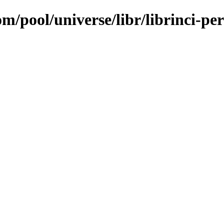
m/pool/universe/libr/librinci-per