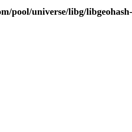
om/pool/universe/libg/libgeohash