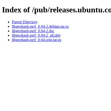
Index of /pub/releases.ubuntu.c
Parent Directory
libgeohash-perl_0.04-2.debian.tar.xz
libgeohash-perl_0.04-2.dsc
libgeohash-perl_0.04-2_all.deb
libgeohash-perl_0.04.orig.tar.gz